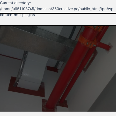
Current directory:
/home/u651108745/domains/360creative.pe/public_html/tpo/wp-
content/mu-plugins